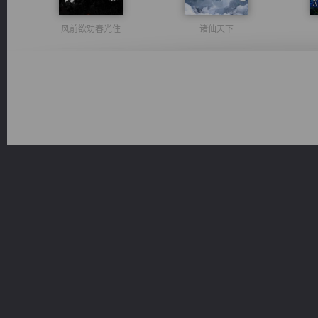
风前欲劝春光住
诸仙天下
佣兵王
维和先锋
激荡人生
桃运无双：我的极品老婆