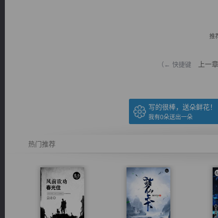
推
上一
（← 快捷键
逐浪小说
写的很棒，送朵鲜花！
我有
0
朵送出一朵
热门推荐