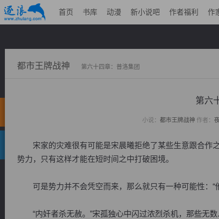
首页
书库
动漫
新小说吧
作者福利
作
都市王牌战神
第六十四章：普洛集团
第六
小说：
都市王牌战神
作者：
宋家的灾难很有可能是宋晨曦拒绝了某些生意跟合作之
势力，只有这样才能在短时间之中打破困境。
可是势力并不会凭空而来，那么就只有一种可能性：“他
“内奸者杀无赦。”宋孤独心中闪过浓烈杀机，那些无数..