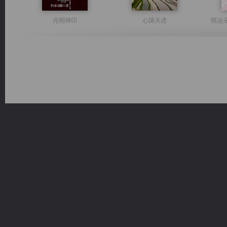
光明神印
心铸天途
桃运
维和先锋
绝世狂尊
豪门战神：我既王（又名战神归来不败神婿修罗战神）
军魂永铸