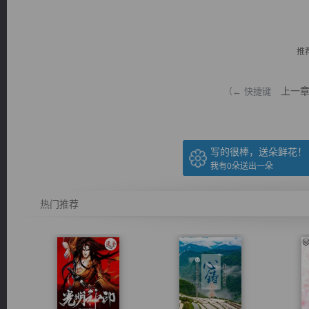
推
上一
（← 快捷键
逐浪小说
写的很棒，送朵鲜花！
我有
0
朵送出一朵
热门推荐