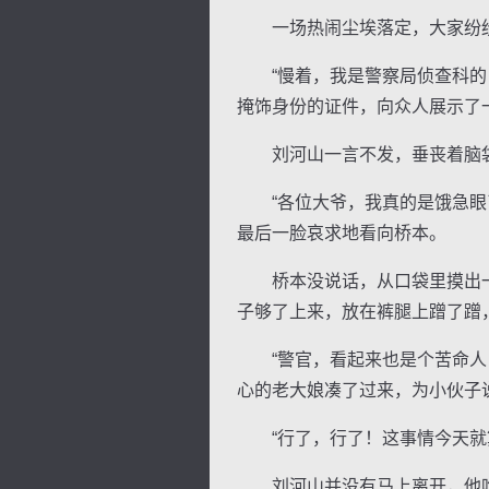
一场热闹尘埃落定，大家纷纷
“慢着，我是警察局侦查科的，
掩饰身份的证件，向众人展示了
刘河山一言不发，垂丧着脑袋
“各位大爷，我真的是饿急眼了
最后一脸哀求地看向桥本。
桥本没说话，从口袋里摸出一
子够了上来，放在裤腿上蹭了蹭
“警官，看起来也是个苦命人，
心的老大娘凑了过来，为小伙子
“行了，行了！这事情今天就算
刘河山并没有马上离开，他吃