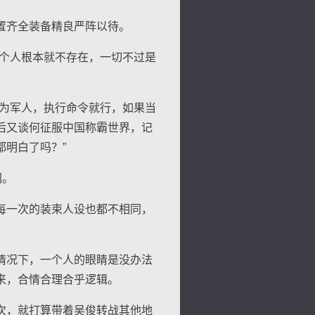
置齐全装备精良严阵以待。
个人根本就不存在，一切不过是
为军人，执行命令就行，如果当
后又谈何征服中国称霸世界，记
明白了吗？”
网。
背
字
宽
滚
每一次的装束人设也都不相同，
情况下，一个人的眼睛是没办法
来，合情合理合乎逻辑。
次，就打算带着吴俊转战其他地