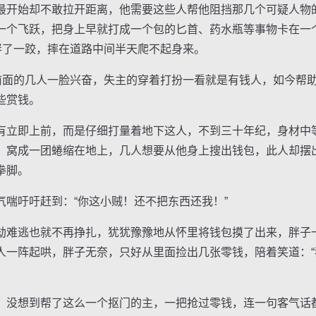
开始却不敢拉开距离，他需要这些人帮他阻挡那几个可疑人物
一个飞跃，把身上早就打成一个包的匕首、药水瓶等事物卡在一
绊了一跤，摔在道路中间半天爬不起身来。
面的几人一脸兴奋，失主的穿着打扮一看就是有钱人，如今帮
些赏钱。
立即上前，而是仔细打量着地下这人，不到三十年纪，身材中
，窝成一团蜷缩在地上，几人想要从他身上搜出钱包，此人却摆
拳脚。
吁吁赶到：“你这小贼！还不把东西还我！”
难逃也就不再挣扎，犹犹豫豫地从怀里将钱包摸了出来，胖子
人一阵起哄，胖子无奈，只好从里面捡出几张零钱，陪着笑道：
没想到帮了这么一个抠门的主，一把抢过零钱，连一句客气话