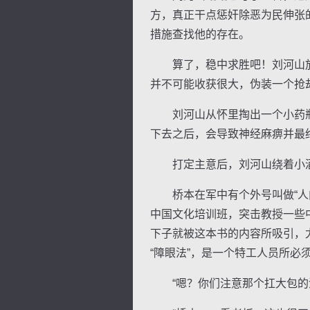
方，真正干点惩奸除恶为民伸张
措施查找他的存在。
算了，稳中求胜吧！刘河山放
并不可能收获很大，伪装一个抢
刘河山从怀里掏出一个小药瓶
下去之后，会导致神经麻痹并最
打定主意后，刘河山绕着小酒
桥本在军中有个外号叫做“人肉
中国文化培训班，突击教授一些
下子就被这本书的内容所吸引，
“障眼法”，是一个特工人员所必
“嗯？你们注意那个扛大包的没