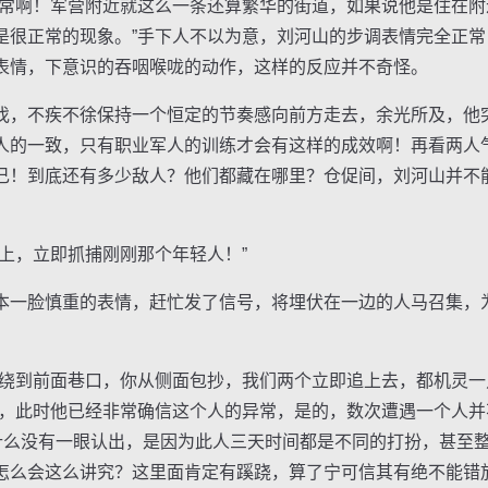
啊！军营附近就这么一条还算繁华的街道，如果说他是住在附
是很正常的现象。”手下人不以为意，刘河山的步调表情完全正
表情，下意识的吞咽喉咙的动作，这样的反应并不奇怪。
，不疾不徐保持一个恒定的节奏感向前方走去，余光所及，他
人的一致，只有职业军人的训练才会有这样的成效啊！再看两人
己！到底还有多少敌人？他们都藏在哪里？仓促间，刘河山并不
，立即抓捕刚刚那个年轻人！”
一脸慎重的表情，赶忙发了信号，将埋伏在一边的人马召集，
到前面巷口，你从侧面包抄，我们两个立即追上去，都机灵一
令，此时他已经非常确信这个人的异常，是的，数次遭遇一个人
为什么没有一眼认出，是因为此人三天时间都是不同的打扮，甚至
怎么会这么讲究？这里面肯定有蹊跷，算了宁可信其有绝不能错