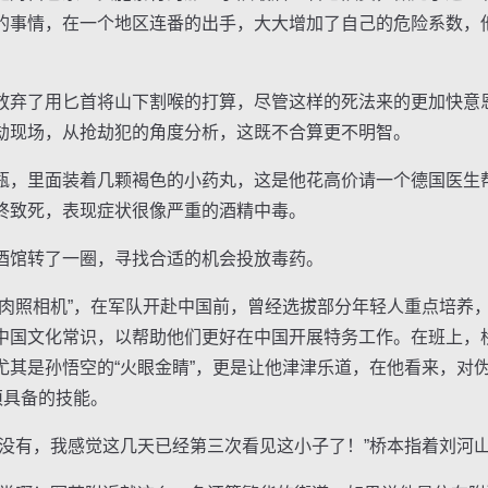
的事情，在一个地区连番的出手，大大增加了自己的危险系数，
弃了用匕首将山下割喉的打算，尽管这样的死法来的更加快意
劫现场，从抢劫犯的角度分析，这既不合算更不明智。
，里面装着几颗褐色的小药丸，这是他花高价请一个德国医生
终致死，表现症状很像严重的酒精中毒。
馆转了一圈，寻找合适的机会投放毒药。
照相机”，在军队开赴中国前，曾经选拔部分年轻人重点培养
中国文化常识，以帮助他们更好在中国开展特务工作。在班上，
尤其是孙悟空的“火眼金睛”，更是让他津津乐道，在他看来，对
须具备的技能。
有，我感觉这几天已经第三次看见这小子了！”桥本指着刘河