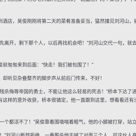
店，吴俊刚刚将第二天的菜肴准备妥当，猛然撞见刘河山，被
离开，剩下那个人，以后再找机会吧！”刘河山交代一句，就
匆匆来到后面：“快走！我们被包围了！”
却听见杂叠整齐的脚步声从前后门传来，不好！
杀侮辱帝国的勇士，不能让他这么轻易的死去！”桥本下达了
有这样的意外收获，桥本很镇定，他一直跟到这里，想看看还有
个都活不了！”吴俊靠着围墙喘着粗气，他的小腿被打穿，站
”刘河山断然拒绝，一番厮杀他干掉了对面三个人，可这伙人