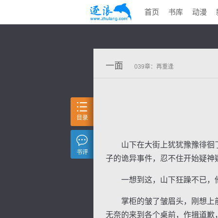
首页
书库
动漫
一面
039章：再重逢
目录
山下在大街上犹犹豫豫徘徊了
书评
子的诡异事件，忍不住开始疑神
一想到这，山下狂躁不已，他拔
掌柜的皱了皱眉头，刚想上前
无奈的来到各个桌前，作揖道歉