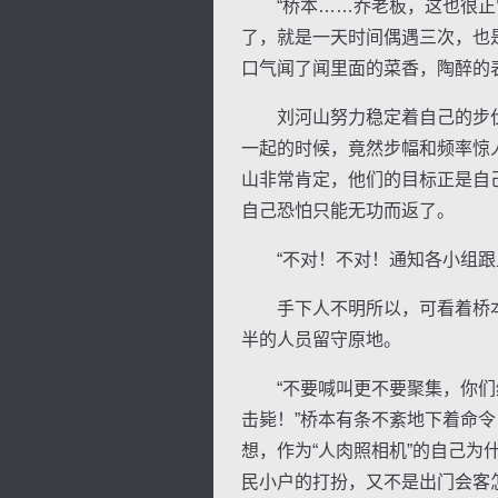
“桥本……乔老板，这也很正常
了，就是一天时间偶遇三次，也
口气闻了闻里面的菜香，陶醉的
刘河山努力稳定着自己的步伐
一起的时候，竟然步幅和频率惊
山非常肯定，他们的目标正是自
自己恐怕只能无功而返了。
“不对！不对！通知各小组跟上
手下人不明所以，可看着桥本
半的人员留守原地。
“不要喊叫更不要聚集，你们绕
击毙！”桥本有条不紊地下着命
想，作为“人肉照相机”的自己
民小户的打扮，又不是出门会客