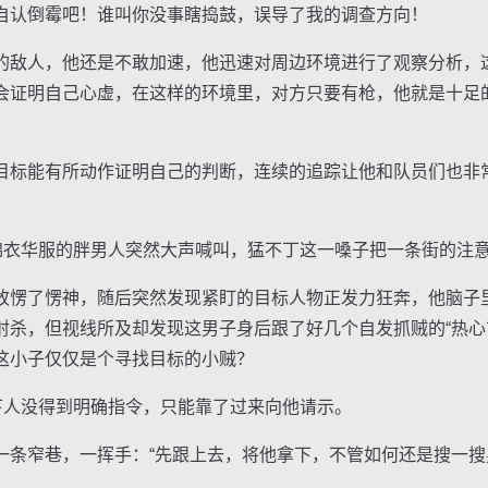
自认倒霉吧！谁叫你没事瞎捣鼓，误导了我的调查方向！
敌人，他还是不敢加速，他迅速对周边环境进行了观察分析，
会证明自己心虚，在这样的环境里，对方只要有枪，他就是十足
标能有所动作证明自己的判断，连续的追踪让他和队员们也非
衣华服的胖男人突然大声喊叫，猛不丁这一嗓子把一条街的注
愣了愣神，随后突然发现紧盯的目标人物正发力狂奔，他脑子
射杀，但视线所及却发现这男子身后跟了好几个自发抓贼的“热心
这小子仅仅是个寻找目标的小贼？
人没得到明确指令，只能靠了过来向他请示。
窄巷，一挥手：“先跟上去，将他拿下，不管如何还是搜一搜