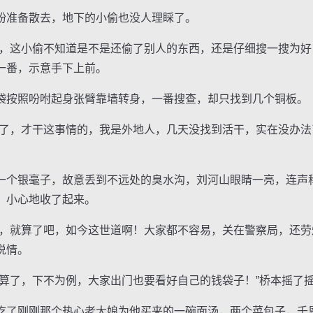
准备散去，地下的小偷也没人理睬了。
这小偷不知道是不是还偷了别人的东西，还是仔细搜一搜为好
一番，示意手下上前。
按照吩咐起身张臂靠墙转身，一番搜查，却只找到几个铜板。
，才干这事情的，我是外地人，几天没找到活干，实在没办法
个银毫子，故意丢到不远处的臭水沟，刘河山眼睛一亮，连声
，小心地收了起来。
就算了吧，如今这世道啊！大家都不容易，关在警察局，还劳
说情。
了，下不为例，大家出门也要看好自己的钱袋子！”桥本摇了
了刚刚那个热心老大娘为他买来的一碗面汤，两个菜包子，千