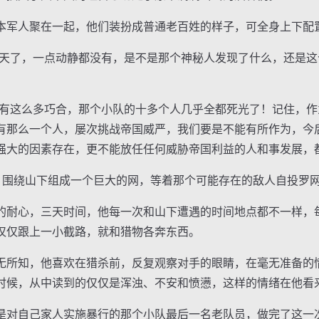
军人聚在一起，他们装扮成普通老百姓的样子，可全身上下配
了，一点动静都没有，是不是那个神秘人发现了什么，还是这
这么多巧合，那个小队的十多个人几乎全都死光了！记住，作
有那么一个人，屡次挑战帝国威严，我们要是不能有所作为，今
强大的因素存在，更不能放任任何威胁帝国利益的人和事发展，都
围绕山下组成一个巨大的网，等着那个可能存在的敌人自投罗
耐心，三天时间，他每一次和山下遭遇的时间地点都不一样，
仅仅跟上一小截路，就和猎物各奔东西。
所知，他喜欢在猎杀前，反复观察对手的眼睛，在毫无准备的
时候，从中读到的仅仅是浑浊、不安和愤懑，这样的情绪在他看
对自己家人实施暴行的那个小队最后一名老队员，做完了这一