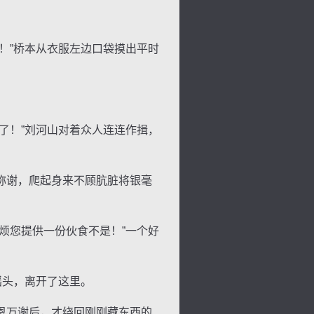
！”桥本从衣服左边口袋摸出平时
了！”刘河山对着众人连连作揖，
称谢，爬起身来不顾肮脏将银毫
烦您提供一份伙食不是！”一个好
摇头，离开了这里。
色
恩万谢后，才绕回刚刚藏东西的