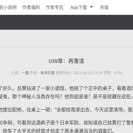
新小说吧
作者福利
作家专区
App下载
充值
逐浪小说
写作助手
039章：再重逢
小说：
一面
作者：
本命红楼
更新时间：2021-06-20 14:18 字数：4704
好久，总算钻进了一家小酒馆，他挑了个正中的桌子，看着酒
疑鬼，那个神秘人当真存在吗？他到底是谁？是不是就藏在这些
出配枪，往桌上一砸：“全都给我滚出去，今天这里清场，我
争辩，可看到这酒疯子是个日本军尉，就知道自己就算打了警
，损失了大半天的经营才劝走了原本满满当当的酒客们。