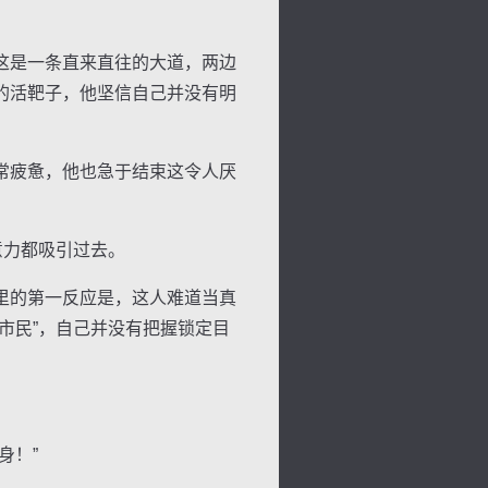
这是一条直来直往的大道，两边
的活靶子，他坚信自己并没有明
景
号
度
动
常疲惫，他也急于结束这令人厌
意力都吸引过去。
里的第一反应是，这人难道当真
市民”，自己并没有把握锁定目
身！”