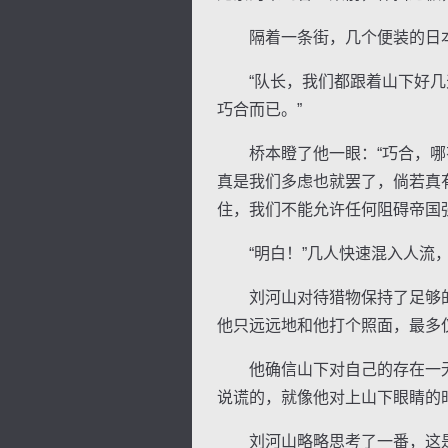
隔着一条街，几个便装的日本
“队长，我们都跟着山下好几天
巧合而已。”
逐浪小说
桥本瞪了他一眼：“巧合，哪有
真是我们多虑也就罢了，倘若真
住，我们不能允许任何阻碍帝国
“明白！”几人快速混入人流，
刘河山对待猎物保持了足够的
他只远远地和他打个照面，最多
他确信山下对自己的存在一无
说谎的，就像他对上山下眼睛的
刘河山略略思考了一番，这是