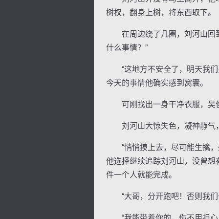
树杈，翻身上树，将东西取下。
在周边绕了几圈，刘河山回到酒
什么事情？”
“这地方不安全了，明天我们先
今天的事情他确实感到窝囊。
可刚找出一身干净衣服，吴俊就
刘河山大惊失色，凝神静气，
“悄悄摸上去，尽可能生擒，残
他选择继续追踪刘河山，没曾想
件一个人就能完成。
“大哥，分开跑吧！否则我们一
“我能带着你的，你不用担心！