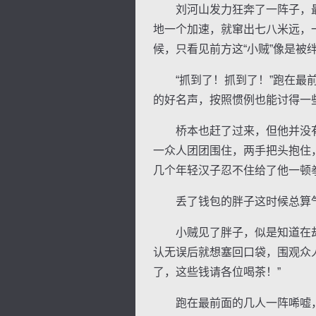
刘河山发力狂奔了一阵子，最
地一个加速，就窜出七八米远，
候，只看见前方这“小贼”像是被
“抓到了！抓到了！”跑在最前
的好名声，按照惯例也能讨得一
桥本也赶了过来，但他并没有
一众人团团围住，两手把头抱住
几个年轻汉子忍不住给了他一顿
丢了钱包的胖子这时候总算气喘
小贼见了胖子，似是知道在劫
认无误后就想塞回口袋，围观众
了，这些钱请各位喝茶！”
跑在最前面的几人一阵唏嘘，