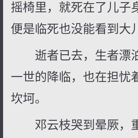
摇椅里，就死在了儿子
便是临死也没能看到大
逐浪小说
逝者已去，生者漂泊
一世的降临，也在担忧
坎坷。
邓云枝哭到晕厥，重