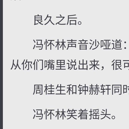
良久之后。
冯怀林声音沙哑道：
从你们嘴里说出来，很可
周桂生和钟赫轩同时
冯怀林笑着摇头。