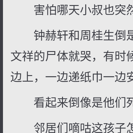
害怕哪天小叔也突然
钟赫轩和周桂生倒是
文祥的尸体就哭，有时
边上，一边递纸巾一边
看起来倒像是他们死
邻居们嘀咕这孩子怎