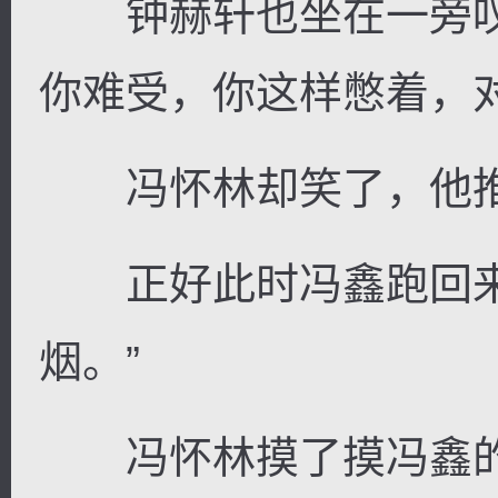
钟赫轩也坐在一旁叹
你难受，你这样憋着，
冯怀林却笑了，他推
正好此时冯鑫跑回来
烟。”
冯怀林摸了摸冯鑫的