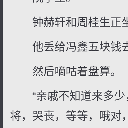
钟赫轩和周桂生正坐
他丢给冯鑫五块钱去
然后嘀咕着盘算。
“亲戚不知道来多少
将，哭丧，等等，哦对