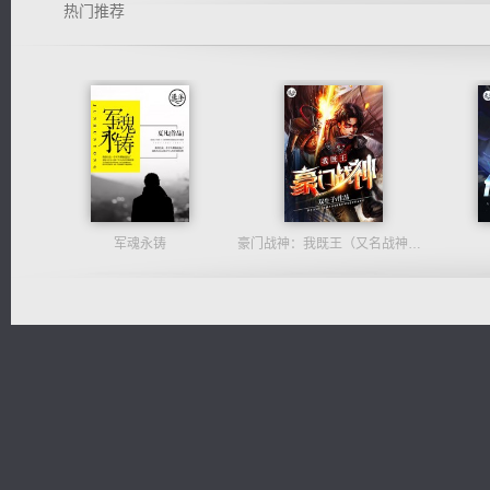
热门推荐
军魂永铸
豪门战神：我既王（又名战神归来不败神婿修罗战神）
桃运无双：我的极品老婆
绝世狂尊