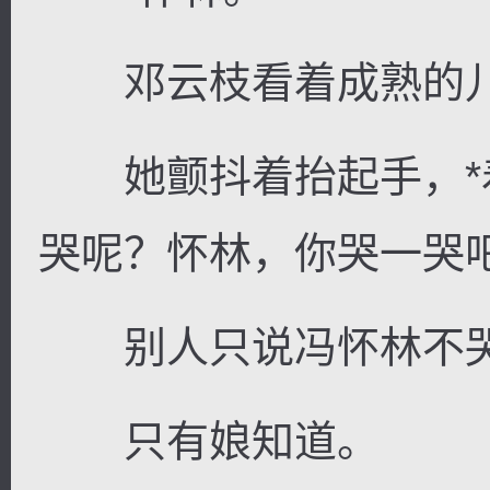
邓云枝看着成熟的儿
她颤抖着抬起手，*着
哭呢？怀林，你哭一哭
别人只说冯怀林不哭
只有娘知道。