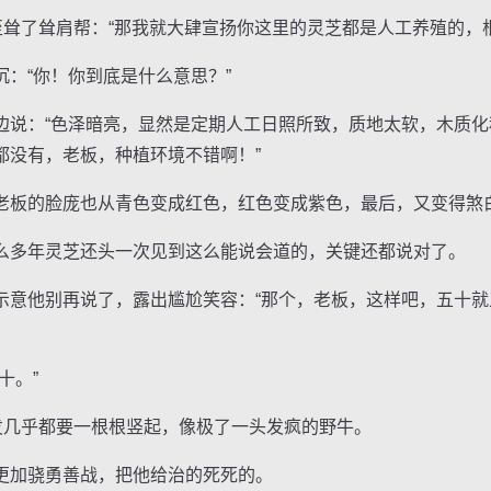
耸了耸肩帮：“那我就大肆宣扬你这里的灵芝都是人工养殖的，根
“你！你到底是什么意思？”
：“色泽暗亮，显然是定期人工日照所致，质地太软，木质化
都没有，老板，种植环境不错啊！”
板的脸庞也从青色变成红色，红色变成紫色，最后，又变得煞
多年灵芝还头一次见到这么能说会道的，关键还都说对了。
他别再说了，露出尴尬笑容：“那个，老板，这样吧，五十就
十。”
几乎都要一根根竖起，像极了一头发疯的野牛。
加骁勇善战，把他给治的死死的。