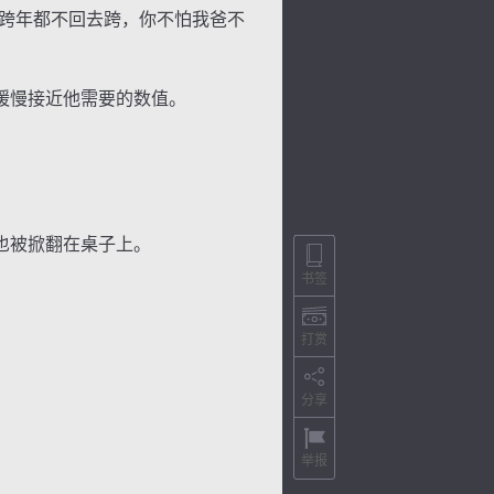
跨年都不回去跨，你不怕我爸不
缓慢接近他需要的数值。
也被掀翻在桌子上。
书签
打赏
分享
举报
色