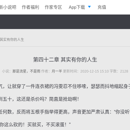
新小说吧
作者福利
作家专区
App下载
充值
逐浪小说
写作助手
 其实有你的人生
第四十二章 其实有你的人生
小说：
那是流星，不是雨
作者：
月一半
更新时间：2020-12-15 15:10 字数：2128
，让就穿了一件连衣裙的冯雯忍不住哆嗦，瑟瑟而抖地缩起身
五十，这还是杀价吗？简直是抢劫啊！
数，反而将五根手指举得更高，声音更加严肃认真：“你没听
这么砍的！买就买，不买滚蛋！”