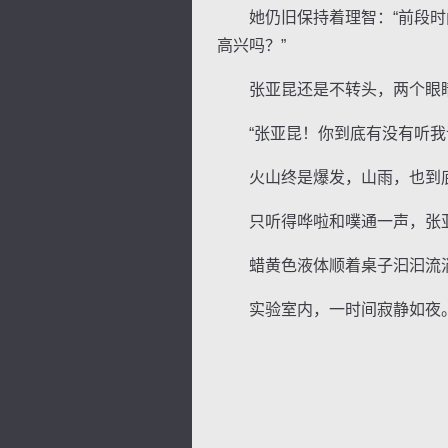
她仍旧保持着理智：“前段时间
高兴吗？”
张亚昆还是不转头，两个眼睛
“张亚昆！你到底有没有听我说
火山终是爆发，山雨，也到
只听得哗啦和噗通一声，张亚
蜡黄色液体顺着桌子汩汩流淌
实验室内，一时间寂静如夜