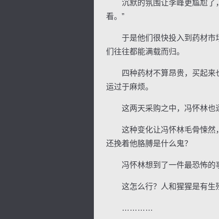
沉默的氛围让李峰更尴尬了，他
看。”
于是他们很快投入到药材市场
们往往都能满载而归。
四种药材不算昂贵，买起来也
运过于麻烦。
这两天采购之中，冯怀林也逐
这种变化让冯怀林毛骨悚然，
还挽着他胳膊是什么鬼？
冯怀林想到了一件最恐怖的事
这怎么行？人和猩猩是有生
…………