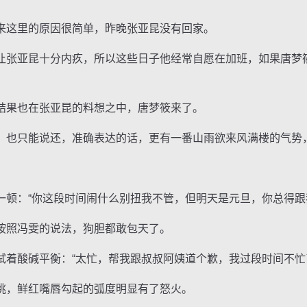
这里的原因很简单，昨晚张亚昆没有回家。
张亚昆十分内疚，所以这些日子他经常自愿在加班，如果唐梦
果也在张亚昆的料想之中，唐梦筱来了。
也只能说还，准确表达的话，更有一番山雨欲来风满楼的气势
：“你这段时间闹什么别扭我不管，但明天是元旦，你总得跟
照冯雯的说法，狗胆都敢包天了。
酸碱平衡：“太忙，帮我跟叔叔阿姨道个歉，我过段时间不忙
，鲜红嘴唇勾起的弧度明显有了怒火。