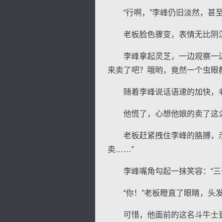
“行啊，”李峰仍旧淡然，甚至
老板脸色骤变，表情无比阴沉：
李峰拿起灵芝，一边观察一边说
来卖了吧？哦哟，竟然一个虫眼
逐浪小说
随着李峰说话语速的加快，老
他慌了，心想他娘的卖了这么
老板赶紧拽住李峰的胳膊，示意
卖……”
李峰嘴角勾起一抹笑容：“三
“你！”老板瞪直了眼睛，头发
可惜，他面前的这名斗牛士更