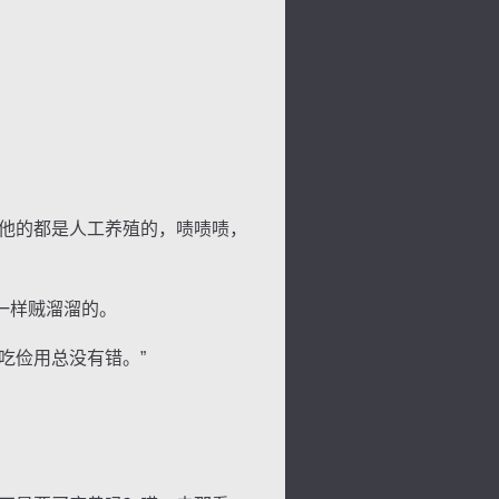
他的都是人工养殖的，啧啧啧，
一样贼溜溜的。
吃俭用总没有错。”