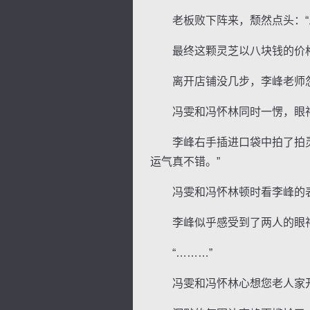
老板败下阵来，颓然点头：“三
最终这颗灵芝以八块钱的价格
离开店铺没几步，李峰老师忽然
冯雯和冯怀林同时一愣，眼神
李峰右手插进口袋中拍了拍灵芝
运气真不错。”
冯雯和冯怀林顿时看李峰的表
李峰似乎感受到了两人的眼神，
“………”
冯雯和冯怀林心想您老人家开