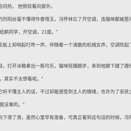
闷热， 他侧目看向窗外。
烈阳丝毫不懂得怜香惜玉，冯怀林忘了开空调，连猫咪都被惹
鹤同学，开空调，21度。”
上却响起叮咚一声，伴随着一个清脆的机械女声，空调吹起了
，打开冰箱拿出一瓶可乐，猫咪轻蹑脚步，来到他脚下蹭了蹭
其实不太想看呢。”
听不懂主人的话，不过却能感受到主人的情绪，也许为了安抚
我没事的。”
下滑了滑，虽然心里早有准备，可真正看到这句话的时候，冯