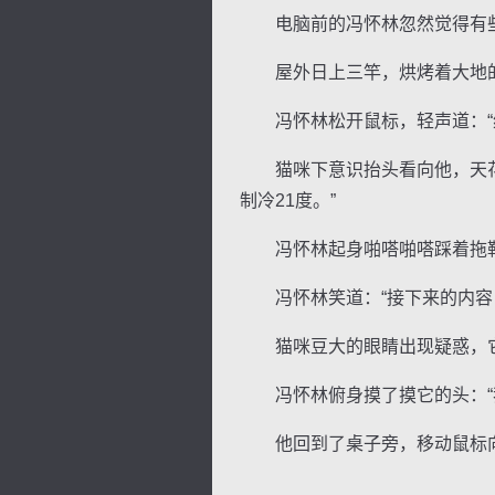
电脑前的冯怀林忽然觉得有些
屋外日上三竿，烘烤着大地的
冯怀林松开鼠标，轻声道：“纸
猫咪下意识抬头看向他，天花板
制冷21度。”
冯怀林起身啪嗒啪嗒踩着拖鞋
冯怀林笑道：“接下来的内容，
猫咪豆大的眼睛出现疑惑，它
冯怀林俯身摸了摸它的头：“
他回到了桌子旁，移动鼠标向
…………