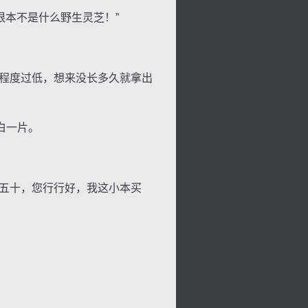
本不是什么野生灵芝！”
程度过低，想来没长多久就拿出
白一片。
五十，您行行好，我这小本买
背
字
宽
滚