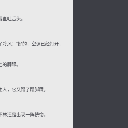
得直吐舌头。
景
号
度
动
冷风：“好的，空调已经打开，
他的脚踝。
主人，它又蹭了蹭脚踝。
怀林还是出现一阵恍惚。