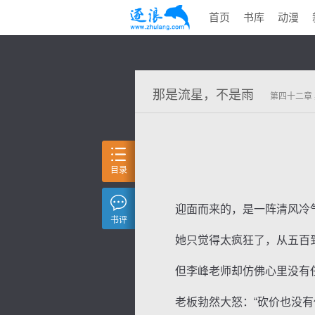
首页
书库
动漫
那是流星，不是雨
第四十二章
目录
迎面而来的，是一阵清风冷气
书评
她只觉得太疯狂了，从五百到
但李峰老师却仿佛心里没有任何
老板勃然大怒：“砍价也没有你