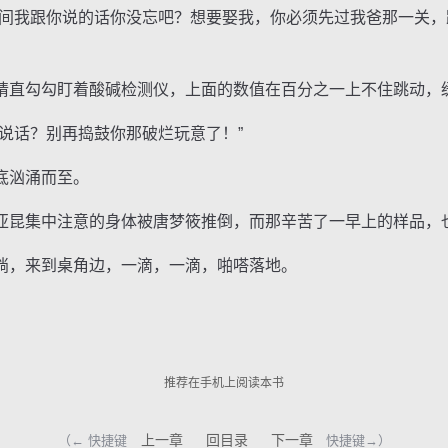
我跟你说的话你没忘吧？想要娶我，你必须先过我爸那一关，
直勾勾盯着酸碱检测仪，上面的数值在百分之一上不住跳动，
话？别再捣鼓你那破烂玩意了！”
底汹涌而至。
昆集中注意的身体被唐梦筱推倒，而那辛苦了一早上的样品，
，来到桌角边，一滴，一滴，啪嗒落地。
。
推荐在手机上阅读本书
上一章
回目录
下一章
（← 快捷键
快捷键→）