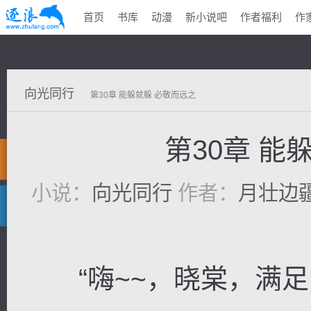
首页
书库
动漫
新小说吧
作者福利
作
向光同行
第30章 能躲就躲 必敬而远之
第30章 能
小说：
向光同行
作者：
月壮边
“嗨~~，晓棠，满足