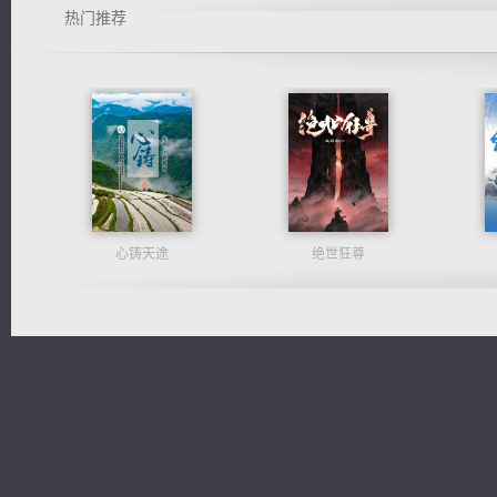
热门推荐
心铸天途
绝世狂尊
桃运无双：我的极品老婆
一术镇天