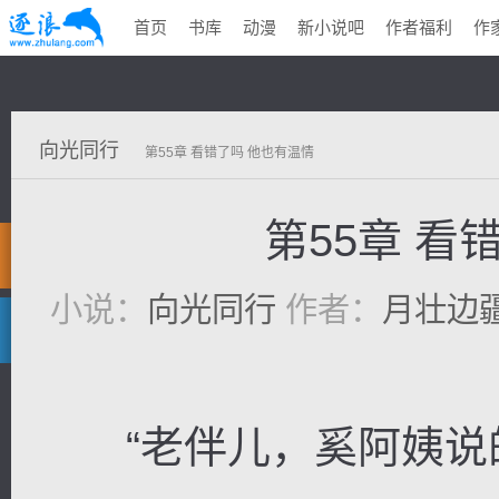
首页
书库
动漫
新小说吧
作者福利
作
向光同行
第55章 看错了吗 他也有温情
第55章 看
小说：
向光同行
作者：
月壮边
“老伴儿，奚阿姨说的