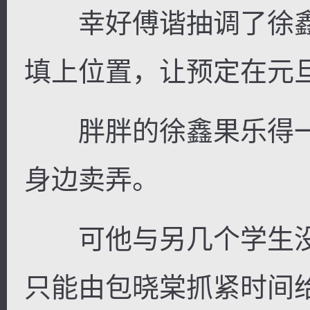
幸好傅谐抽调了徐鑫
填上位置，让预定在元
胖胖的徐鑫果乐得一
身边卖弄。
可他与另几个学生没
只能由包晓棠抓紧时间给