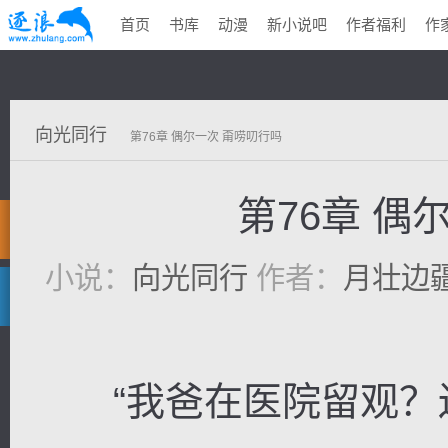
首页
书库
动漫
新小说吧
作者福利
作
向光同行
第76章 偶尔一次 甭唠叨行吗
第76章 偶
小说：
向光同行
作者：
月壮边
“我爸在医院留观？