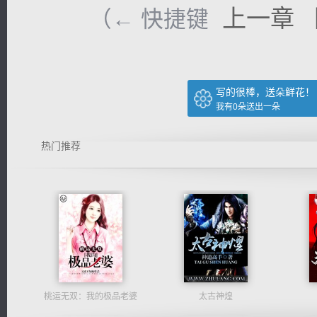
上一章
（← 快捷键
写的很棒，送朵鲜花！
我有
0
朵送出一朵
热门推荐
桃运无双：我的极品老婆
太古神煌