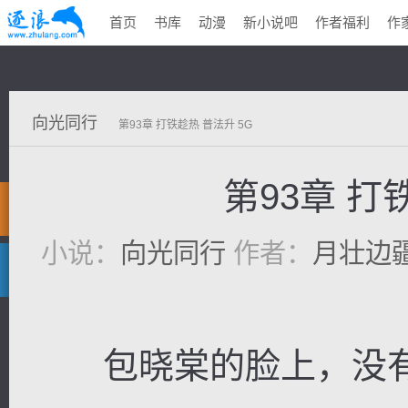
首页
书库
动漫
新小说吧
作者福利
作
向光同行
第93章 打铁趁热 普法升 5G
第93章 打
小说：
向光同行
作者：
月壮边
包晓棠的脸上，没有