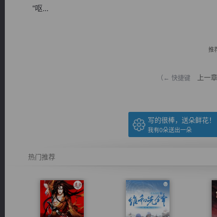
“呕...
推
逐浪小说
上一
（← 快捷键
写的很棒，送朵鲜花！
我有
0
朵送出一朵
热门推荐