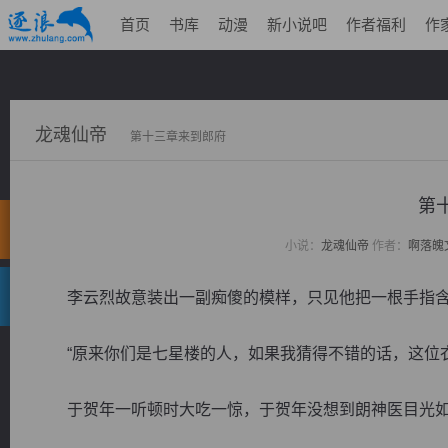
首页
书库
动漫
新小说吧
作者福利
作
龙魂仙帝
第十三章来到郎府
第
小说：
龙魂仙帝
作者：
啊落魄
李云烈故意装出一副痴傻的模样，只见他把一根手指含
“原来你们是七星楼的人，如果我猜得不错的话，这位衣
于贺年一听顿时大吃一惊，于贺年没想到朗神医目光如