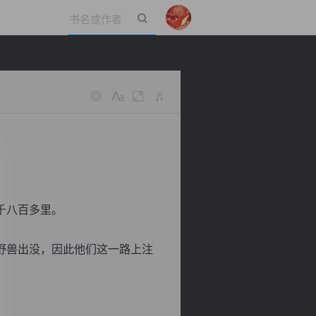
立即登录
千八百多里。
野兽出没，因此他们这一路上注