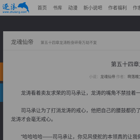
首页
书库
动漫
新小说吧
作者福利
作
龙魂仙帝
第五十四章龙涛粉身碎骨万劫不复
第五十四章
小说：
龙魂仙帝
作者：
啊落魄
龙涛看着卖友求荣的司马承让，龙涛的嘴角不禁挂着一
司马承让为了打消龙涛的戒心，他把自己的腰鼓都扔了
龙涛才会毫无戒心。
“哈哈哈哈——司马承让，你见风使舵的本领真的让我佩服