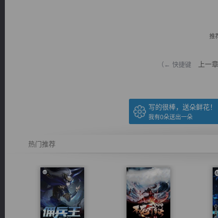
推
上一
（← 快捷键
逐浪小说
写的很棒，送朵鲜花！
我有
0
朵送出一朵
热门推荐