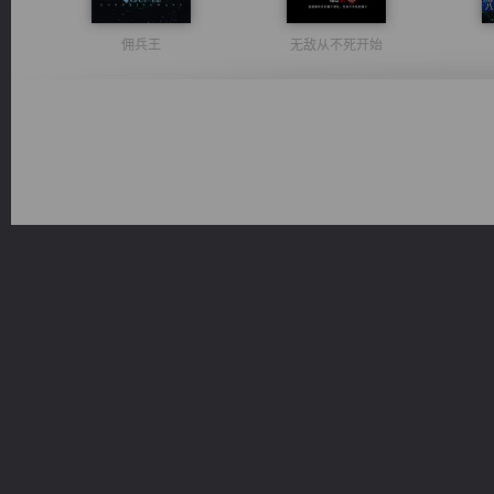
佣兵王
无敌从不死开始
豪门战神：我既王（又名战神归来不败神婿修罗战神）
维和先锋
心铸天途
桃运无双：我的极品老婆