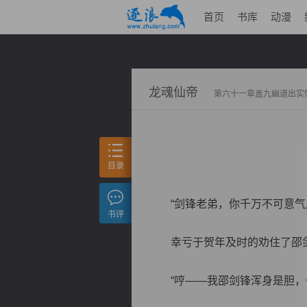
首页
书库
动漫
龙魂仙帝
第六十一章盖九幽道出实
目录
“剑锋老弟，你千万不可意气用
书评
幸亏于贺年及时的劝住了邵剑
“哼——我邵剑锋浑身是胆，一