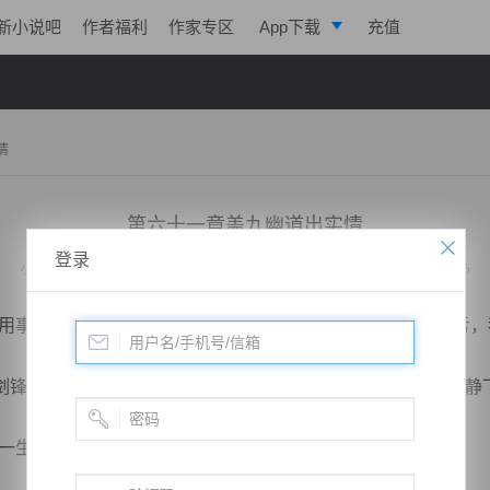
新小说吧
作者福利
作家专区
App下载
充值
逐浪小说
写作助手
情
第六十一章盖九幽道出实情
登录
小说：
龙魂仙帝
作者：
啊落魄文人
更新时间：2023-02-20 05:06 字数：3025
事，更不可逞匹夫之勇而枉送性命，常言道好汉不吃眼前亏，
锋，性如烈火不甘屈辱的邵剑锋，在于贺年的苦劝下终于冷静
生从未惧怕过任何人，要不是我三哥苦苦劝告，我才不...