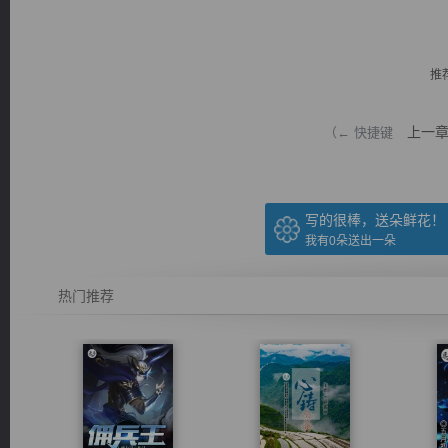
推
上一
（← 快捷键
逐浪小说
写的很棒，送朵鲜花！
我有
0
朵送出一朵
热门推荐