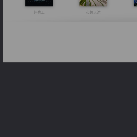
佣兵王
心铸天途
太古神煌
都市之至尊君侯
豪门战神：我既王（又名战神归来不败神婿修罗战神）
无敌从不死开始