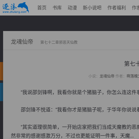
首页
书库
动漫
新小说吧
作者福利
作
龙魂仙帝
第七十二章邪恶天仙教
第七
小说：
龙魂仙帝
作者：
啊落魄
“我说邵剑锋啊，我看你就是个猪脑子，你怎么连这件事
邵剑锋不悦道：“我看你才是猪脑子呢，于华年你说说看
“其实道理很简单，一开始店家把我们当成天魔教的恶魔
然非常的感谢感激万分，不过也更能证明一件事，天魔...