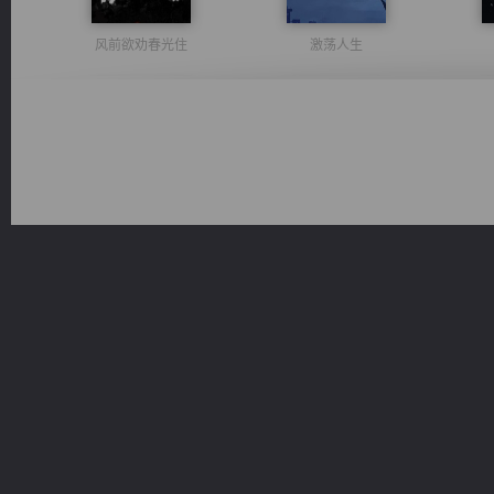
风前欲劝春光住
激荡人生
无敌从不死开始
桃运无双：我的极品老婆
诸仙天下
一术镇天