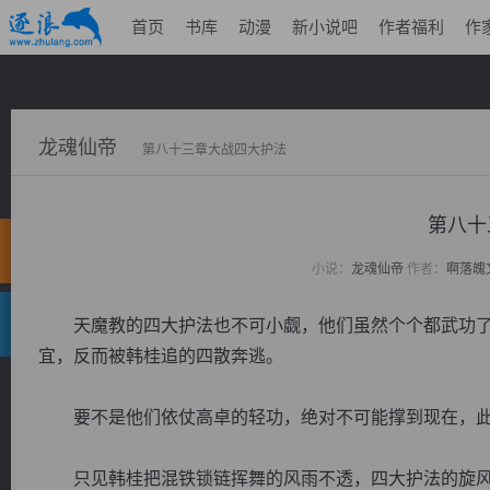
首页
书库
动漫
新小说吧
作者福利
作
龙魂仙帝
第八十三章大战四大护法
第八十
小说：
龙魂仙帝
作者：
啊落魄
天魔教的四大护法也不可小觑，他们虽然个个都武功了
宜，反而被韩桂追的四散奔逃。
要不是他们依仗高卓的轻功，绝对不可能撑到现在，此
只见韩桂把混铁锁链挥舞的风雨不透，四大护法的旋风镰