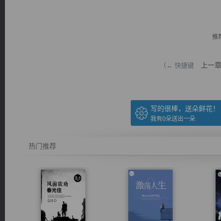
推
上一
（← 快捷键
逐浪小说
写的很棒，送朵鲜花！
我有
0
朵送出一朵
热门推荐