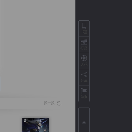
书签
打赏
送花
分享
背
字
宽
滚
举报
换一换