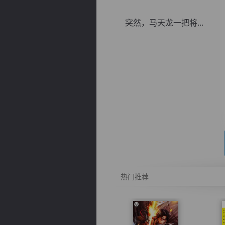
突然，马天龙一把将...
逐浪小说
热门推荐