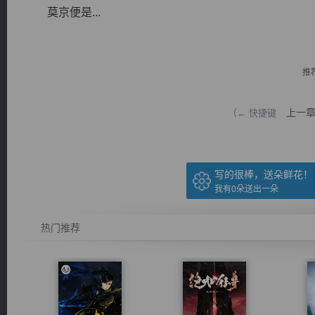
莫京便是...
推
逐浪小说
上一
（← 快捷键
写的很棒，送朵鲜花！
我有
0
朵送出一朵
热门推荐