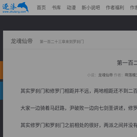
首页
书库
动漫
新小说吧
作者福利
作
龙魂仙帝
第一百二十三章来到罗刹门
第一百
小说：
龙魂仙帝
作者：
啊落魄
其实罗刹门和修罗门相距并不远，两地相距还不到二百
大家一边骑着马赶路，尹破败一边向七剑圣讲述，修罗
其实修罗门和罗刹门之前相处的很好，两派之间并没有