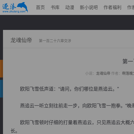
首页
书库
动漫
新小说吧
作者福利
作
龙魂仙帝
第一百二十六章交涉
第一
小说：
龙魂仙帝
作者：
啊落魄
欧阳飞雪低声道：“请问，你们哪位是燕追云。”
燕追云一听立刻往前走一步，向欧阳飞雪一抱拳。“晚辈
欧阳飞雪顿时仔细的打量着燕追云，只见燕追云大概六
长。