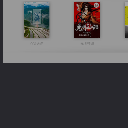
心铸天途
光明神印
诸仙天下
太古神煌