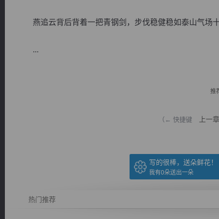
燕追云背后背着一把青钢剑，步伐稳健稳如泰山气场
...
逐浪小说
推
上一
（← 快捷键
写的很棒，送朵鲜花！
我有
0
朵送出一朵
热门推荐