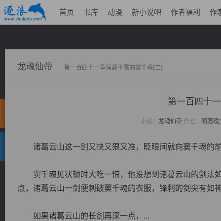
首页
书库
动漫
新小说吧
作者福利
作
龙魂仙帝
第一百四十一章深藏不露的窦千魂{二}
第一百四十一
小说：
龙魂仙帝
作者：
啊落魄
诸葛云山这一剑又快又狠又准，眨眼间就向窦千魂的前
窦千魂见状顿时大吃一惊，他没想到诸葛云山的剑法如
点，诸葛云山一剑便刺破窦千魂的衣服，锋利的剑尖有如
如果诸葛云山的长剑再深一点，...