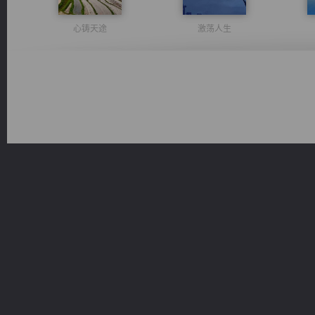
心铸天途
激荡人生
军魂永铸
诸仙天下
桃运
一术镇天
豪门战神：我既王（又名战神归来不败神婿修罗战神）