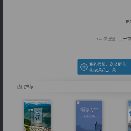
推
上一
（← 快捷键
逐浪小说
写的很棒，送朵鲜花！
我有
0
朵送出一朵
热门推荐