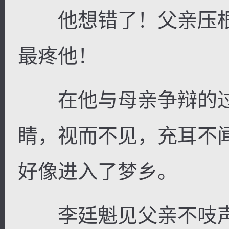
他想错了！父亲压根
最疼他！
逐浪小说
在他与母亲争辩的过
睛，视而不见，充耳不
好像进入了梦乡。
李廷魁见父亲不吱声