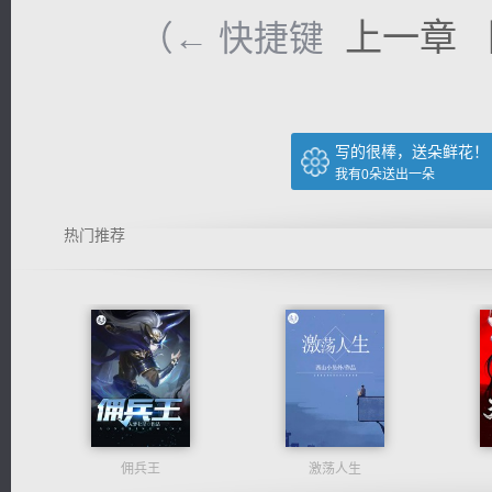
上一章
（← 快捷键
写的很棒，送朵鲜花！
我有
0
朵送出一朵
热门推荐
佣兵王
激荡人生