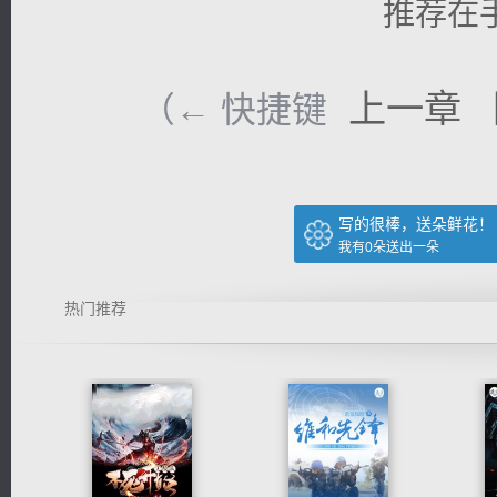
推荐在
上一章
（← 快捷键
写的很棒，送朵鲜花！
我有
0
朵送出一朵
热门推荐