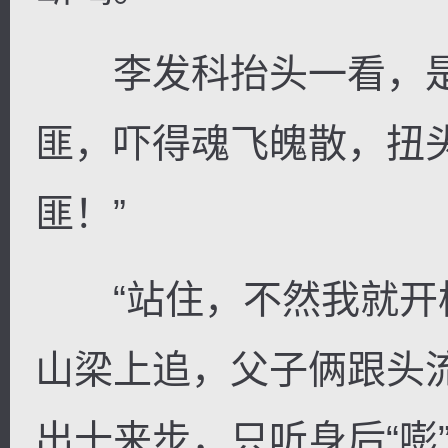
李发科抬头一看，是
匪，吓得魂飞魄散，扭
匪！”
“站住，不然我就开枪
山梁上追，父子俩跟头
出十来步，只听身后“嘭