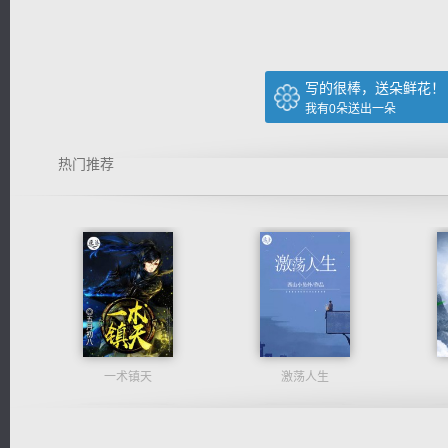
写的很棒，送朵鲜花！
我有
0
朵送出一朵
热门推荐
一术镇天
激荡人生