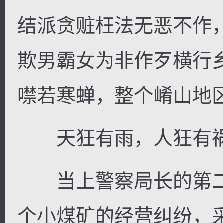
结派贪赃枉法无恶不作
欺男霸女为非作歹横行
噤若寒蝉，整个崤山地
天狂有雨，人狂有
当上警察局长的第二
个小煤矿的经营纠纷，