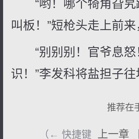
“哟！哪个犄角旮旯
叫板！”短枪头走上前
“别别别！官爷息怒
识！”李发科将盐担子
推荐在
上一章
（← 快捷键