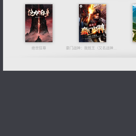
绝世狂尊
豪门战神：我既王（又名战神归来不败神婿修罗战神）
维和先锋
军魂永铸