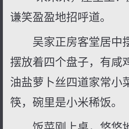
谦笑盈盈地招呼道。
吴家正房客堂居中摆
摆放着四个盘子，有咸
油盐萝卜丝四道家常小
筷，碗里是小米稀饭。
饭菜刚上桌，悠悠地