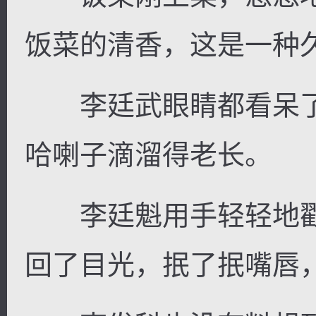
饭菜的清香，这是一种
李廷武眼睛都看呆了
哈喇子滴溜得老长。
李廷魁用手轻轻地戳
回了目光，抿了抿嘴唇