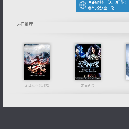
写的很棒，送朵鲜花！
我有
0
朵送出一朵
热门推荐
无敌从不死开始
太古神煌