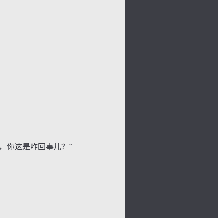
，你这是咋回事儿？”