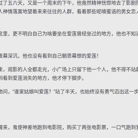
了五六天，又是一个周末的下午，他竟然精神恍惚地去了影剧
人神情落寞地望着来来往往的人群，看着那些呢喃蜜语的男女恋
里，更不明白自己为啥要坐在爱莲曾经坐过的地方，他也不知
幕深沉，他也没有看到自己朝思幕想的爱莲！
，观影的人全都走光，小广场上只留下他一个人，他不得不站
到看到爱莲消失的地方，他才停下脚步。
，“谁家姑娘叫爱莲？”站了半天，也始终没有勇气迈出这一
。
来，鬼使神差地跑到电影院，购买了两张电影票，一口气跑到