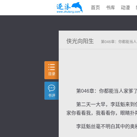
首页
书库
动漫
侠光向阳生
第046章：你都能当
目录
第046章：你都能当人家爹
书评
第二天一大早，李廷魁来到保
家你看看我，我看看你，眼睛扑
李廷魁丝毫不明白其中的奥秘