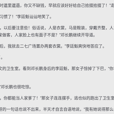
邋里邋遢，你又不缺钱，早就应该好好给自己拾掇拾掇了！”
惯了！”李廷魁讪讪地笑了。
以后要注意些！俗话说，人是衣裳，马是鞍装，穿戴齐整，人
家做客，人家脸上也有面子不是？”邓长鹏继续开导道。
，我就去二七广场置办两套衣裳。”李廷魁爽快地答应了。
了。
卫生室。看到邓长鹏身后的李廷魁，那女子惊掉了下巴，“你
邓长鹏也很吃惊。
你都能当人家爹了！”那女子连连摆手，逃也似的跑出了卫生
一句话也说不出来，半天才自言自语地说，“我有她说得那么