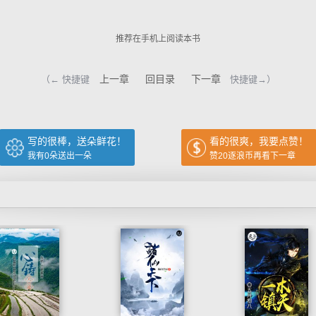
推荐在手机上阅读本书
上一章
回目录
下一章
（← 快捷键
快捷键→）
写的很棒，送朵鲜花！
看的很爽，我要点赞！
我有
0
朵送出一朵
赞20逐浪币再看下一章