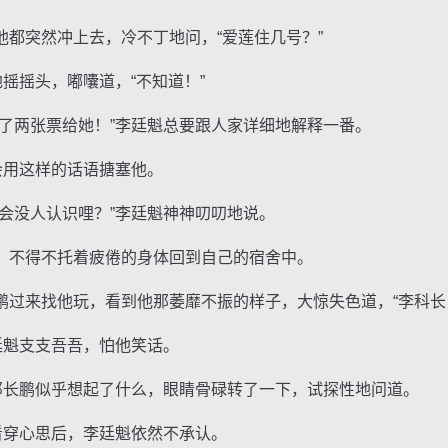
突然冲上去，冷不丁地问，“爱莲住几号？”
摇摇头，嘟囔道，“不知道！”
两张票给她！”李廷魁总要跟人家详细地解释一番。
用这样的话语搪塞他。
没人认识哩？”李廷魁神神叨叨地说。
不得不托着疲倦的身体回到自己的宿舍中。
来找他玩，看到他那萎靡不振的样子，大惊失色道，“李科长
魁支支吾吾，怕他笑话。
长鹏似乎想起了什么，眼睛骨碌转了一下，试探性地问道。
穿心思后，李廷魁依然不承认。