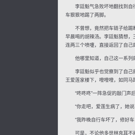
李廷魁气急败坏地翻找到自行
车狠狠地踢了两脚。
不曾想，竟然把车链子给踢断
早晨喝的胡辣汤。李廷魁猜想，
连两三个喷嚏，直接返回了自己
他哪里知道，自己这一系列的
李廷魁似乎也觉察到了自己的
王爱莲家楼下，噔噔噔，如同马
“咚咚咚”一阵急促的敲门声后
“你走吧，爱莲生病了，她说不
“我昨晚自行车坏了，修好车，
可是，不论他多世林充耳不闻