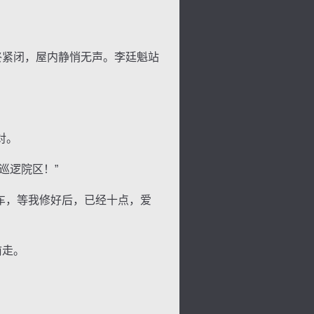
终紧闭，屋内静悄无声。李廷魁站
景
号
度
动
对。
巡逻院区！”
车，等我修好后，已经十点，爱
前走。