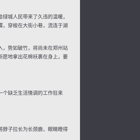
给绿城人民带来了久违的温暖，
蝶，穿梭在大街小巷，流连于湖
入，势如破竹，将尚未在郑州站
所愿地拿出花棉袄裹在身上，要
背
字
宽
滚
一个缺乏生活情调的工作狂来
将脖子拉长为长颈鹿，眼睛瞪得