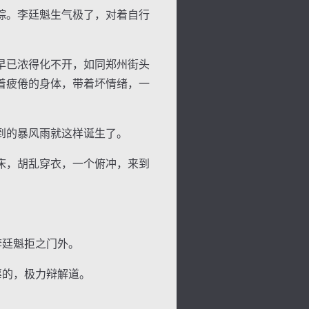
踪。李廷魁生气极了，对着自行
早已浓得化不开，如同郑州街头
着疲倦的身体，带着坏情绪，一
到的暴风雨就这样诞生了。
床，胡乱穿衣，一个俯冲，来到
李廷魁拒之门外。
辜的，极力辩解道。