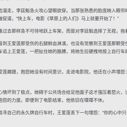
溜走，李廷魁急火攻心望眼欲穿。当那张熟悉的脸庞映入眼帘
催促道，“快上车，电影《草原上的人们》马上就要开始了！”
过去那样急不可待地跃上车架，而是对李廷魁选择了无视，拖
到王爱莲那受伤的右腿鲜血淋漓，也没有觉察到王爱莲那颗受
车追上王爱莲，一把扯住她的胳膊，将她生拉硬拽地按上自行车
莲磨蹭，抱怨她没有时间意识，走进电影院，他还在小声埋怨
。
情坏到了极点，她碍于公共场合给足他面子这才强压着怒火，
抱怨的力度。即便到了电影结束，他依旧在喋喋不休。
自己的永久牌自行车时，王爱莲丢下一句埋怨：“你的心中只