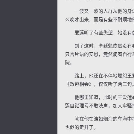
一波又一波的人群从他的身边
么晚才出来，而是有些不耐烦地
爱莲听了有些失望，她没有像
到了这时，李廷魁依然没有看
只言片语的安慰，竟然骑着自行
院。
路上，他还在不停地埋怨王爱
《敖包相会》，仅仅听了两三句
他哪里知道，此时的王爱莲心
莲自觉理亏不敢吱声，加大牢骚
就在他在浩如烟海的车海中找寻
也似的走开了。