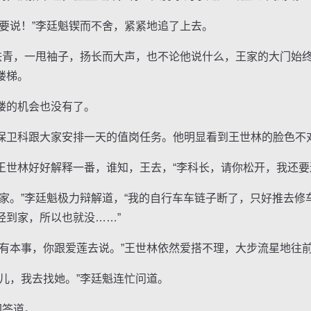
说！”李廷魁锲而不舍，紧紧地追了上去。
青，一甩袖子，扬长而大声，也不论他说什么，王家的大门始
楼梯。
的机会也没有了。
卫科跟大家安排一天的值岗任务。他明显看到王世林的脸色不
林好好解释一番，谁知，王去，“李科长，请你松开，我还要
。”李廷魁极力辩解道，“我的自行车车链子断了，只好推去修
经到家，所以也就没……”
本事，你跟爱莲去说。”王世林依然爱搭不理，大步流星地往
，我去找她。”李廷魁连忙问道。
回答道。