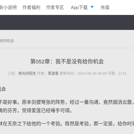
新小说吧
作者福利
作家专区
App下载
充值
逐浪小说
写作助手
有给你机会
第052章：我不是没有给你机会
小说：
侠光向阳生
作者：
笑波客
更新时间：2024-08-18 06:00 字数：2141
机会
是好事。原本剑拔弩张的阵势，经过一番沟通，竟然烟消云散
情的芬芳，觉得爱莲已经唾手可得。
在无奈之下给他的一个考验。既然是考验，那一定是，给你时