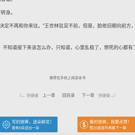
好转身。
定不再和你来往。”王世林驻足不前，但是，脸依旧朝向前方，
不知道接下来该怎么办，只知道，心里乱极了，想死的心都有
推荐在手机上阅读本书
上一章
回目录
下一章
（← 快捷键
快捷键→）
写的很棒，送朵鲜花！
看的很爽，我要点赞！
我有
0
朵送出一朵
赞20逐浪币再看下一章