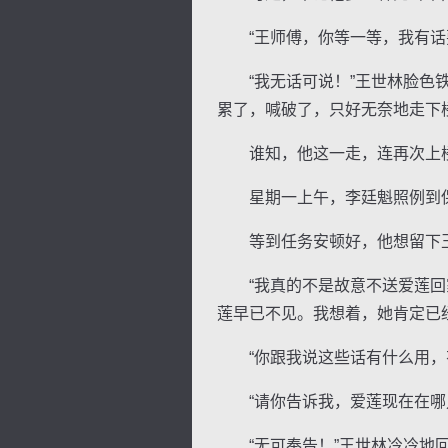
“王师傅，你等一等，我有话要
“我无话可说！”王世林脸色铁
累了，喊破了，只好无奈地走下
谁知，他这一走，连再次上楼
星期一上午，李廷魁照例到保
等到任务安顿好，他想留下王世
“我真的不是故意不送爱莲回家
莲早已不见。我想着，她肯定已
“你跟我说这些话有什么用，有
“请你告诉我，爱莲现在在哪儿
“无可奉告！”王世林冷冷地