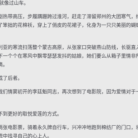
就像过山车。
热带高压，步履蹒跚跨过淮河，赶走了滞留郑州的大团寒气，
了笨拙的花棉袄，穿上了俏皮的花裙子，化身为一只只美丽的蝴
亚的寒流扫荡整个蒙古高原，从张家口突破燕山防线，长驱直
下一个个在寒风中飘零瑟瑟发抖的姑娘，她们要么从箱子里情非
滴。
成了后者。
们情窦初开的李廷魁同志，再次想到了电影院，因为爱情对于
到更好的取悦爱莲的方式。
张电影票，骑着永久牌自行车，兴冲冲地跑到棉纺厂的门口，
流中找寻自己的心上人。