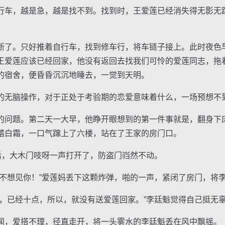
车，越是急，越是找不到。找到时，王爱莲已经消失得无影无
了。只好推着自行车，找到修车行，将车链子接上。此时夜色
王爱莲应该已经回家，他没有返回去找我们可怜的爱莲同志，拖
的宿舍，便昏昏沉沉地睡去，一觉到天明。
无脑操作，对于正处于考验期的恋爱意味着什么，一场预想不
问题。第二天一大早，他睁开眼想到的第一件事就是，翻身下
踏白霜，一口气蹿上了六楼，站在了王家的房门口。
，大木门吱呀一声打开了，防盗门岿然不动。
想见你！”爱莲妈丢下这颗炸弹，啪的一声，紧闭了房门，将
已经十点，所以，就没有送爱莲回家。”李廷魁觉得自己挺无
，爱搭不理，径直走开，将一头雾水的李廷魁丢在风中飘摇。