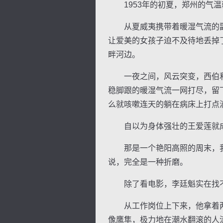
1953年的初夏，郑州的气温
从夏威夷携带着暖湿气流的副
让爱美的女孩子迫不及待地丢掉
畔河边。
逐浪小说
一夜之间，风云突变，西伯利
稳脚跟的暖湿气流一网打尽，留
么就咳嗽连天的躺在病床上打点
自以为身体强壮的王爱莲就
那是一个艳阳高照的周末，我
说，完全是一种折磨。
除了看电影，李廷魁实在找不
从工作岗位上下来，他拿着两
像鹰隼，极力地在潮水翻滚的人