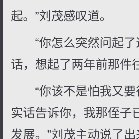
起。”刘茂感叹道。
“你怎么突然问起了这
话，想起了两年前那件
“你该不是怕我又要
实话告诉你，我那侄子
发展。”刘茂主动说了出