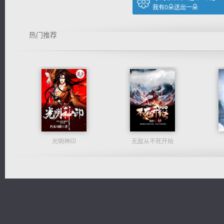
我有
0
朵送出一朵
热门推荐
光明神印
无敌从不死开始