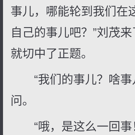
事儿，哪能轮到我们在
自己的事儿吧？”刘茂
就切中了正题。
“我们的事儿？啥事儿
问。
“哦，是这么一回事！