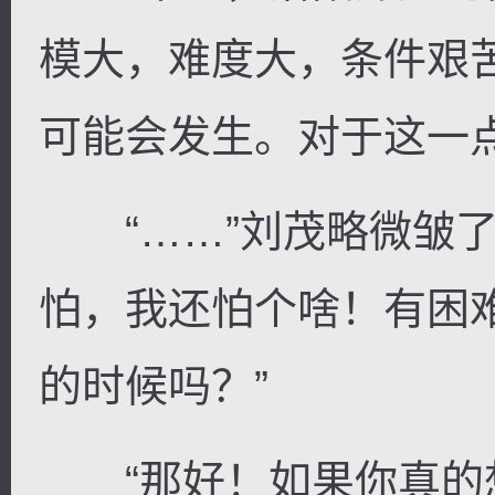
模大，难度大，条件艰
可能会发生。对于这一
“……”刘茂略微皱了
怕，我还怕个啥！有困
的时候吗？”
“那好！如果你真的