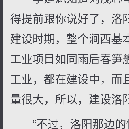
得提前跟你说好了，洛
建设时期，整个涧西基
工业项目如同雨后春笋
工业，都在建设中，而
量很大，所以，建设洛
“不过，洛阳那边的