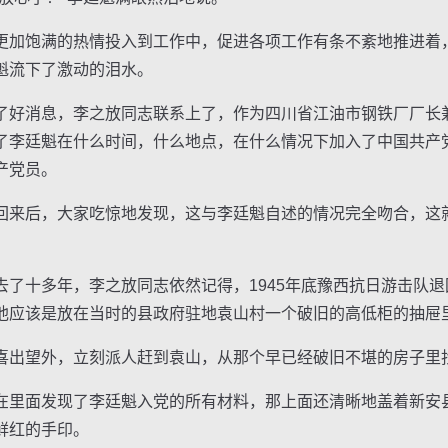
饱满的热情投入到工作中，促进各项工作有条不紊地推进着，终于
魁流下了激动的泪水。
好消息，李之放同志联系上了，作为四川省江油市钢铁厂厂长
了李廷魁在什么时间，什么地点，在什么情况下加入了中国共产
产党员。
来后，大家吃惊地发现，这与李廷魁自述的情况完全吻合，这
十多年，李之放同志依然记得，1945年底豫西抗日游击队退
他应该是放在当时的县政府驻地袁山村一个破旧的高低柜的抽屉
出望外，立刻派人赶到袁山，从那个早已经破旧不堪的房子里
里面发现了李廷魁入党的所有材料，那上面还清晰地盖着新安
鲜红的手印。