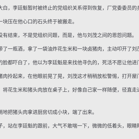
白，李廷魁暂时被终止的党组织关系得到恢复，厂党委委员的
块压在他心口的石头终于被搬走。
有结束，不是党组织问题，而是，他与刘茂之间的恩怨问题。
了一瓶酒，拿了一袋油炸花生米和一块卤猪肉，主动叩开了刘
脸都吓白了，他以为李廷魁是来找他寻仇的，死活不愿让他进
肉拎起来，在他眼前晃了晃，刘茂这才稍稍放松警惕，打开屋
将花生米和猪头肉放在桌子上，好像自己家一样随便，径直走
地把猪头肉拿进厨房切成小块，端了出来。
，站在李廷魁的跟前，大气不敢喘一下，微微的低着头，眼睛