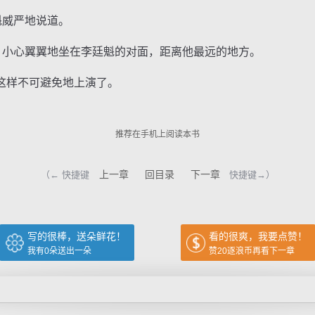
威严地说道。
小心翼翼地坐在李廷魁的对面，距离他最远的地方。
样不可避免地上演了。
推荐在手机上阅读本书
上一章
回目录
下一章
（← 快捷键
快捷键→）
写的很棒，送朵鲜花！
看的很爽，我要点赞！
我有
0
朵送出一朵
赞20逐浪币再看下一章