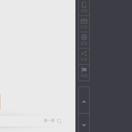
书签
打赏
送花
分享
举报
换一换