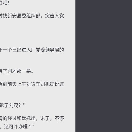
白吧！
时找新安县委组织部，突击入党
于一个已经进入厂党委领导层的
有了刚才那一幕。
背
字
宽
滚
想到前天上午对货车司机提说过
诉了刘茂？”
情的经过和盘托出，末了，不停
。这可咋办哩？”