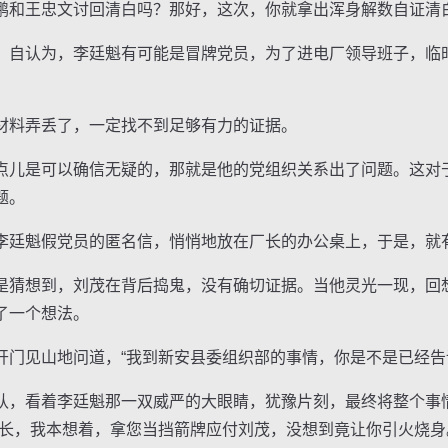
和王忠文讨回清白吗？那好，这次，你就拿出浑身解数自证清
自认为，李廷魁有可能是冒牌党员，为了进电厂领导班子，临
料弄丢了，一定找不到足够有力的证据。
儿是可以确信无疑的，那就是他的党组织关系出了问题。这对
题。
廷魁假党员的匿名信，悄悄地放在厂长的办公桌上，于是，就
猜想到，刘茂在背后捣鬼，没有确切证据。当他灵光一现，回
了一个想法。
见山地问道，“我到新安县委组织部的事情，你是不是已经告
，看着李廷魁那一双威严的大眼睛，犹豫片刻，最终将整个事
厂长，我本想着，拿您当挡箭牌应付刘茂，没想到竟让你引火烧身