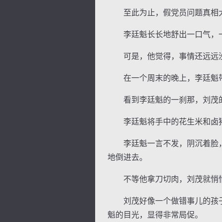
至此为止，假党员问题真相大
李廷魁长长地舒出一口气，一
可是，他觉得，事情还远远没
在一个周末的晚上，李廷魁带
看到李廷魁的一刹那，刘茂的
李廷魁将手中的花生米和卤猪
李廷魁一言不发，阴沉着脸，
地倒进去。
不等他拿刀切肉，刘茂就悄悄
刘茂好像一个做错事儿的孩子
魁的目光，显得非常局促。