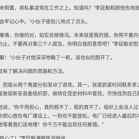
倒置，将私事凌驾在工作之上。知道吗？”李廷魁和颜悦色地
牢记心中。”小伙子使劲儿地点了点头。
情，你做的对，如实反映情况。本来就是我的错，你用不着内
为止，不要再对第三个人提及，你明白我的意思吧？”李廷魁安慰
！”小伙子对他深深地鞠了一躬，逃也似的跑开了。
有了解决问题的思路和方法。
而是从两个角度分别发动了进攻。其一，就是抓紧时间联系李
是敦促新安县委组织部，继续在党史材料中查找，尽快找到自己
，“你不用担心，真的假不了，假的真不了。组织上会派人过
你把心放在电厂建设上，一刻也不能放松。电厂已经进入最后的
地等着我们送电哩！你千万不能出现任何差错。”
心了！”李廷魁满眼热泪地说。