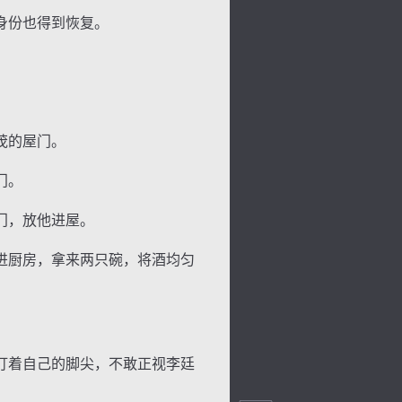
身份也得到恢复。
景
号
度
动
茂的屋门。
门。
门，放他进屋。
进厨房，拿来两只碗，将酒均匀
盯着自己的脚尖，不敢正视李廷