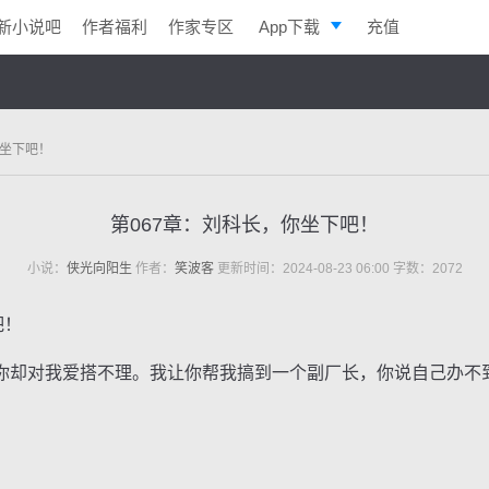
新小说吧
作者福利
作家专区
App下载
充值
逐浪小说
写作助手
你坐下吧！
第067章：刘科长，你坐下吧！
小说：
侠光向阳生
作者：
笑波客
更新时间：2024-08-23 06:00 字数：2072
吧！
却对我爱搭不理。我让你帮我搞到一个副厂长，你说自己办不
。
！