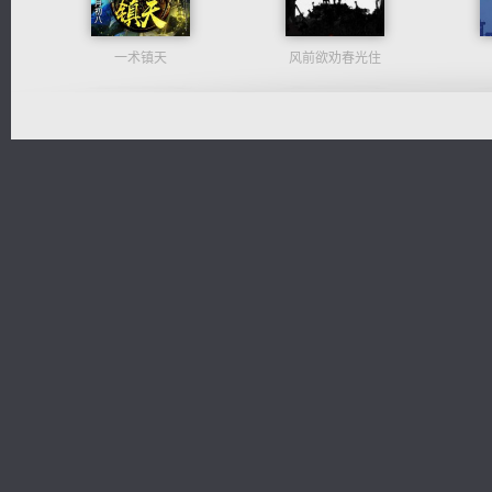
一术镇天
风前欲劝春光住
无敌从不死开始
心铸天途
佣兵王
光明神印