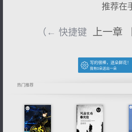
推荐在
上一章
（← 快捷键
写的很棒，送朵鲜花！
我有
0
朵送出一朵
热门推荐