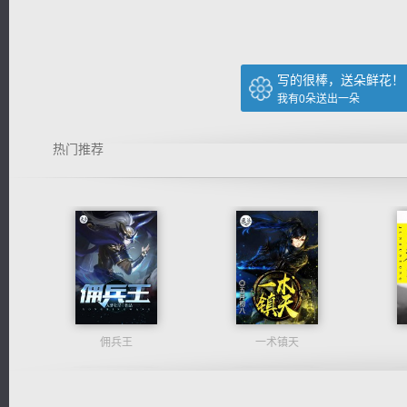
写的很棒，送朵鲜花！
我有
0
朵送出一朵
热门推荐
佣兵王
一术镇天