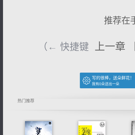
推荐在
上一章
（← 快捷键
写的很棒，送朵鲜花！
我有
0
朵送出一朵
热门推荐