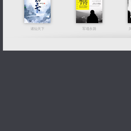
诸仙天下
军魂永铸
佣兵王
激荡人生