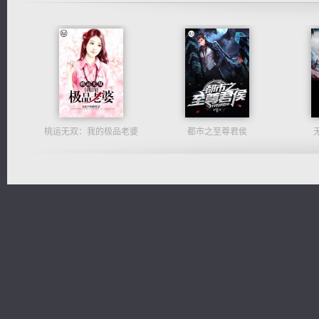
桃运无双：我的极品老婆
都市之至尊君侯
佣兵王
心铸天途