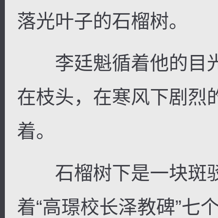
落光叶子的石榴树。
李廷魁循着他的目光
在枝头，在寒风下剧烈
着。
石榴树下是一块斑驳
着“高璟校长泽教碑”七