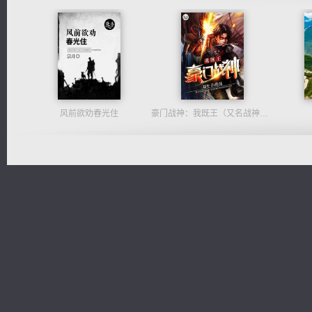
风前欲劝春光住
豪门战神：我既王（又名战神归来不败神婿修罗战神）
维和先锋
诸仙天下