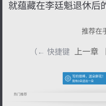
就蕴藏在李廷魁退休后
推荐在
上一章
（← 快捷键
写的很棒，送朵鲜花！
我有
0
朵送出一朵
热门推荐