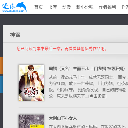
首页
书库
动漫
新小说吧
作者福利
作
神霆
您已阅读到本书最后一章，再看看其他优秀作品吧。
霸婿（又名：生而不凡 上门龙婿 神级狂婿）
从前，凌杰戎马十年，成就无双国士。 而今
为守红颜，放下一世荣耀，上门为婿，粗茶
饭，相约厮守。 她渐渐发现，自己的废物老
公，原来是纵横天下...
[点击阅读]
大别山下小女人
在大西北当兵退伍的方琳琳，在返家的路上