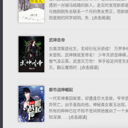
遇到一对骑马结婚的新人，走近时发现新郎
与她刚刚失去联系一个月的男友贾正，而新
则是她的同学胡玥。失...
[点击阅读]
武神圣帝
逐浪小说
古凰涅槃造化生，玄经衍化天骄成！ 万界争
未尝败，武神铸就圣帝名！ 少年天骄显峥嵘
傲气凌云霄，武道灭万世！ 举手投足间苍生
灭，翻云覆雨时...
[点击阅读]
都市战神崛起
一代军神重回故里，却遭逢巨大变故，爷爷
异死亡，凶手直指向他，神秘美女紫玉出现
所有的种种已在不知不觉间将他推向了一个
知深渊……
[点击阅读]