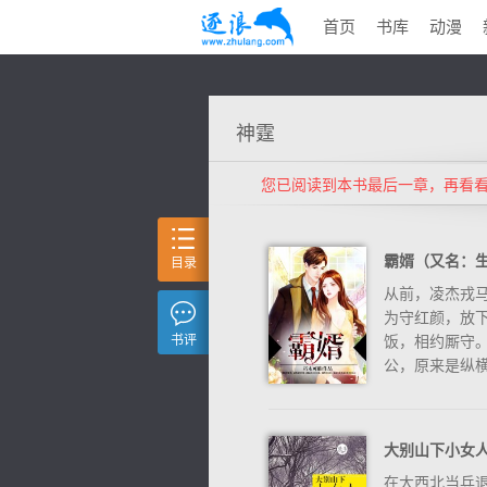
首页
书库
动漫
神霆
您已阅读到本书最后一章，再看
霸婿（又名：生
目录
从前，凌杰戎马
为守红颜，放
书评
饭，相约厮守。
公，原来是纵横天
大别山下小女
在大西北当兵