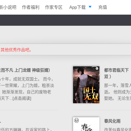
新小说吧
作者福利
作家专区
App下载
充值
逐浪小说
写作助手
看其他优秀作品吧。
而不凡 上门龙婿 神级狂婿）
都市君临天下（
双 ）
十年，成就无双国士。 而今，
下一世荣耀，上门为婿，粗茶淡
那一年，落雪
 她渐渐发现，自己的废物老
逝。 他则成为
下...
[点击阅读]
娶她。 无论生
人
春风化雨
退伍的方琳琳，在返家的路上，
改革似春风化