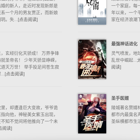
结婚的新人，走近时发现新郎是
一个家庭，每一
联系一个月的男友贾正，而新娘
年以来，一个
。失...
[点击阅读]
家在经济浪潮下.
最强神话进化
，玄经衍化天骄成！ 万界争锋
灵气喷发，地
就圣帝名！ 少年天骄显峥嵘，
乱世中崛起..
道灭万世！ 举手投足间苍生寂
阅读]
..
[点击阅读]
圣手医婿
故里，却遭逢巨大变故，爷爷诡
陵城著名赘婿
直指向他，神秘美女紫玉出现，
都市内最臭名
在不知不觉间将他推向了一个未
圣纵横都市生
击阅读]