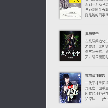
遇到一对骑马
与她刚刚失去
则是她的同学胡玥
武神圣帝
逐浪小说
古凰涅槃造化生
未尝败，武神铸
傲气凌云霄，武
灭，翻云覆雨时.
都市战神崛起
一代军神重回
异死亡，凶手
所有的种种已
知深渊……
[点