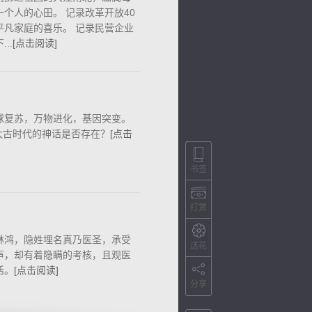
个人的心田。 记录改革开放40
平凡家庭的喜乐。 记录民营企业
..
[点击阅读]
球复苏，万物进化，基因突变。
.太古时代的神话是否存在？
[点击
书签
打赏
林鸿，隐姓埋名真乃医圣，承受
送花
声，却有着隐瞒的考核，且观医
活。
[点击阅读]
分享