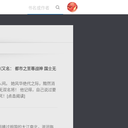
立即登录
又名： 都市之至尊战神 国士无
人间。 她风华绝代之际，黯然消
无双名将！ 他记得，自己说过要
死！
[点击阅读]
雨拂过祖国的大江南北，滋润每