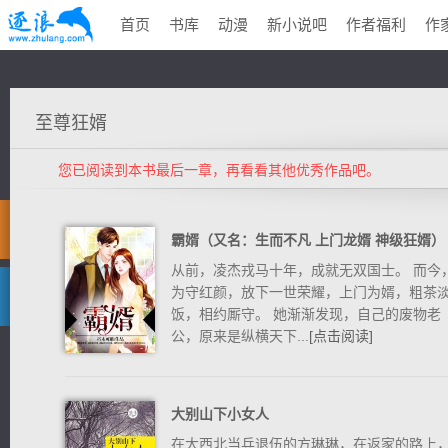
首页
书库
动漫
新小说吧
作者福利
作
至尊狂婿
您已阅读到本书最后一章，再看看其他优秀作品吧。
霸婿（又名：生而不凡 上门龙婿 神级狂婿）
从前，凌杰戎马十年，成就无双国士。 而今
为守红颜，放下一世荣耀，上门为婿，粗茶
饭，相约厮守。 她渐渐发现，自己的废物老
公，原来是纵横天下...
[点击阅读]
大别山下小女人
在大西北当兵退伍的方琳琳，在返家的路上