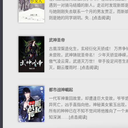
遇到一对骑马结婚的新人，走近时发现新郎
与她刚刚失去联系一个月的男友贾正，而新
则是她的同学胡玥。失...
[点击阅读]
武神圣帝
逐浪小说
古凰涅槃造化生，玄经衍化天骄成！ 万界争
未尝败，武神铸就圣帝名！ 少年天骄显峥嵘
傲气凌云霄，武道灭万世！ 举手投足间苍生
灭，翻云覆雨时...
[点击阅读]
都市战神崛起
一代军神重回故里，却遭逢巨大变故，爷爷
异死亡，凶手直指向他，神秘美女紫玉出现
所有的种种已在不知不觉间将他推向了一个
知深渊……
[点击阅读]