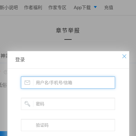
新小说吧
作者福利
作家专区
App下载
充值
逐浪小说
章节举报
写作助手
 神霆——第七章 萧若曦
登录
*
低俗
政治敏感
暴力低俗
欺诈广告