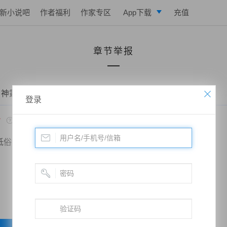
新小说吧
作者福利
作家专区
App下载
充值
逐浪小说
章节举报
写作助手
 神霆——请假两天
登录
*
低俗
政治敏感
暴力低俗
欺诈广告