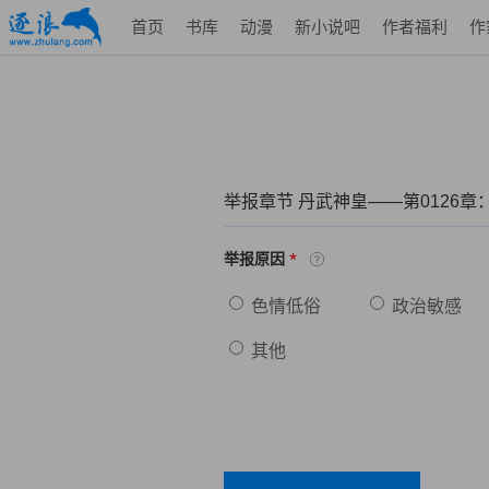
首页
书库
动漫
新小说吧
作者福利
作
举报章节 丹武神皇——第0126章
*
举报原因
色情低俗
政治敏感
其他