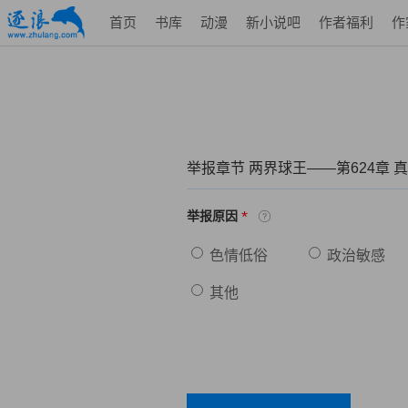
首页
书库
动漫
新小说吧
作者福利
作
举报章节 两界球王——第624章 
*
举报原因
色情低俗
政治敏感
其他