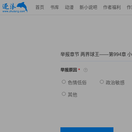
首页
书库
动漫
新小说吧
作者福利
作
举报章节 两界球王——第994章 
*
举报原因
色情低俗
政治敏感
其他