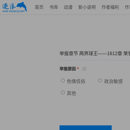
首页
书库
动漫
新小说吧
作者福利
作
举报章节 两界球王——1612章 荣
*
举报原因
色情低俗
政治敏感
其他