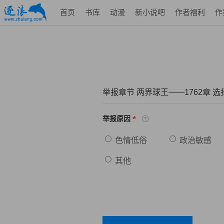
首页
书库
动漫
新小说吧
作者福利
作
举报章节 两界球王——1762章 
*
举报原因
色情低俗
政治敏感
其他