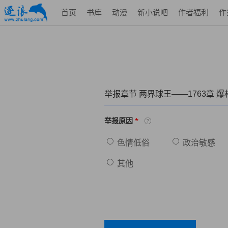
首页
书库
动漫
新小说吧
作者福利
作
举报章节 两界球王——1763章 爆
*
举报原因
色情低俗
政治敏感
其他