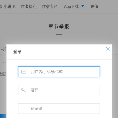
新小说吧
作者福利
作家专区
App下载
充值
逐浪小说
章节举报
写作助手
 两界球王——2625章 咆哮
登录
*
低俗
政治敏感
暴力低俗
欺诈广告