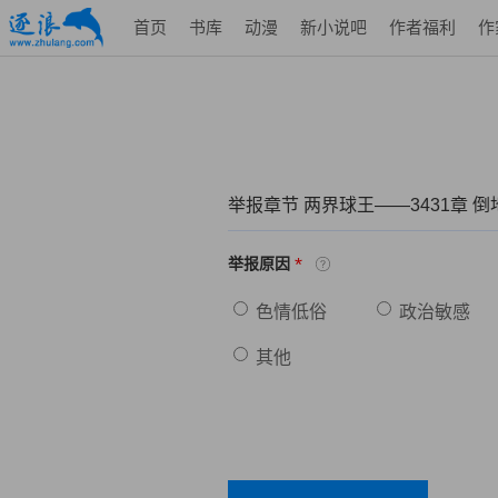
首页
书库
动漫
新小说吧
作者福利
作
举报章节 两界球王——3431章 
*
举报原因
色情低俗
政治敏感
其他