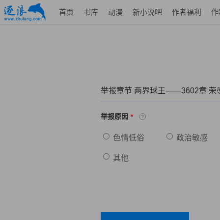
首页
书库
动漫
新小说吧
作者福利
作
举报章节 两界球王——3602章 
*
举报原因
色情低俗
政治敏感
其他