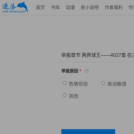
首页
书库
动漫
新小说吧
作者福利
作
举报章节 两界球王——4027章 
*
举报原因
色情低俗
政治敏感
其他