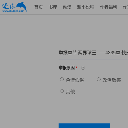
首页
书库
动漫
新小说吧
作者福利
作
举报章节 两界球王——4335章 
*
举报原因
色情低俗
政治敏感
其他