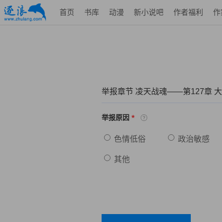
首页
书库
动漫
新小说吧
作者福利
作
举报章节 凌天战魂——第127章 
*
举报原因
色情低俗
政治敏感
其他